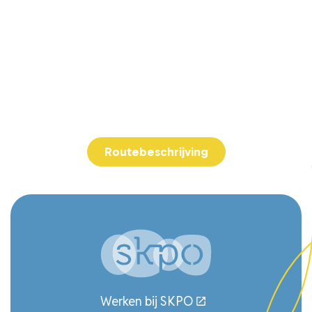
Adresgegevens
Kindcentrum Fellenoord
Hemelrijken 310
5612 WS Eindhoven
040-2432289
Routebeschrijving
Werken bij SKPO