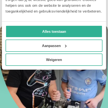
helpen ons ook om de website te analyseren en de
Wil je meer weten over Kindcentrum Fellenoord?
toegankelijkheid en gebruiksvriendelijkheid te verbeteren.
Alles toestaan
Aanpassen
Weigeren