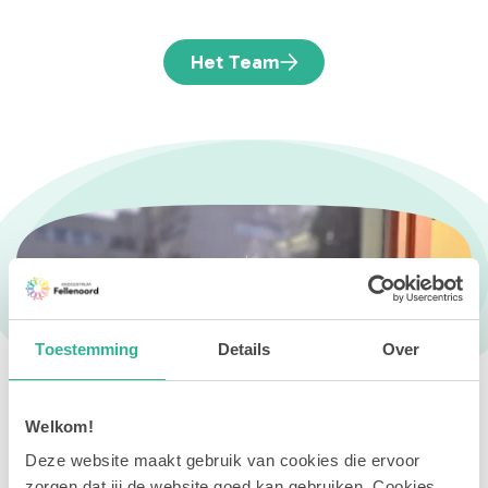
Het Team
Toestemming
Details
Over
Welkom!
Over de school
Deze website maakt gebruik van cookies die ervoor
zorgen dat jij de website goed kan gebruiken. Cookies