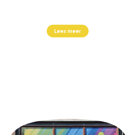
Kindcentrum Fellenoord is een brede school, waar
alle voorzieningen voor kinderen van 0 tot 13 jaar
onder één dak zijn te vinden.
Lees meer
Handige links
Contactformulier
Agenda
Aanmelden