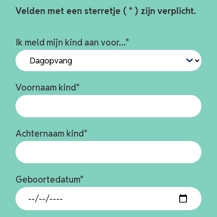
Call me back by fax
Velden met een sterretje (
*
) zijn verplicht.
Ik meld mijn kind aan voor...
*
Voornaam kind
*
Achternaam kind
*
Geboortedatum
*