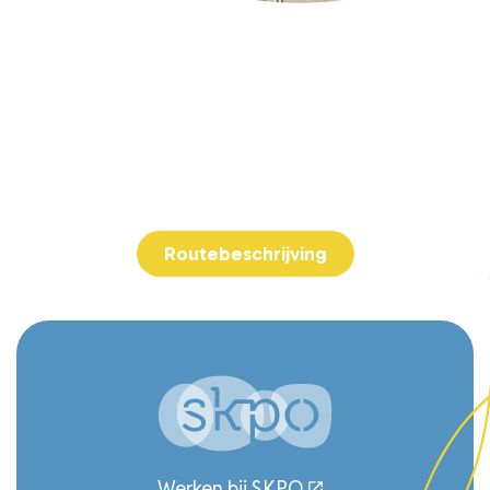
Adresgegevens
Kindcentrum Fellenoord
Hemelrijken 310
5612 WS Eindhoven
040-2432289
Routebeschrijving
Werken bij SKPO