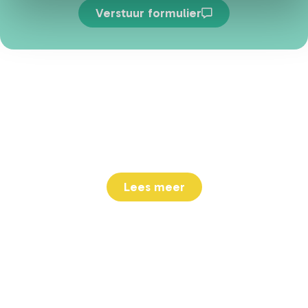
Verstuur formulier
Over ons
Kindcentrum Fellenoord is een brede school, waar
alle voorzieningen voor kinderen van 0 tot 13 jaar
onder één dak zijn te vinden.
Lees meer
Handige links
Contactformulier
Agenda