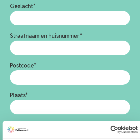
Geslacht
*
Straatnaam en huisnummer
*
Postcode
*
Plaats
*
Voor- en achternaam ouder
*