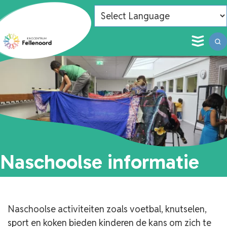
Extra aanbod
Privacy
Naar hoofdinhoud
Powered by
Het team
Informatie
onderwijssysteem
Zorg
Kindcentrum Fellenoord
Inspectierapport
Logopedie
Zoeken
Waar ben je naar op zoek?
Wist je dat.....
Kinderopvang
Informatie
Speelinloop
Naschoolse informatie
Aanmelden
Naschoolse activiteiten zoals voetbal, knutselen,
sport en koken bieden kinderen de kans om zich te