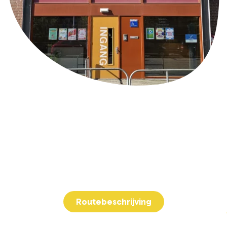
Adresgegevens
Kindcentrum Fellenoord
Hemelrijken 310
5612 WS Eindhoven
040-2432289
Routebeschrijving